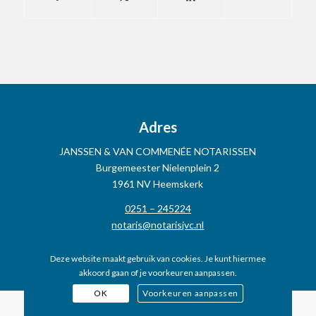
Adres
JANSSEN & VAN COMMENÉE NOTARISSEN
Burgemeester Nielenplein 2
1961 NV Heemskerk
0251 – 245224
notaris@notarisjvc.nl
Deze website maakt gebruik van cookies. Je kunt hiermee
akkoord gaan of je voorkeuren aanpassen.
OK
Voorkeuren aanpassen
Copyright
[wpsos_year]
Janssen & Van Commenée Notarissen -