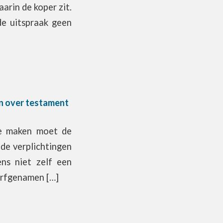
arin de koper zit.
de uitspraak geen
en over testament
 te maken moet de
de verplichtingen
ens niet zelf een
erfgenamen […]