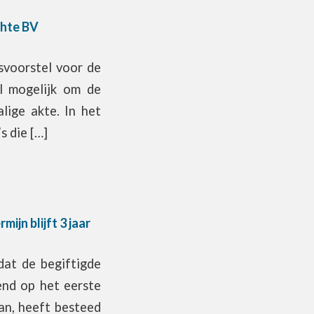
chte BV
voorstel voor de
él mogelijk om de
lige akte. In het
s die […]
jn blijft 3 jaar
dat de begiftigde
end op het eerste
an, heeft besteed