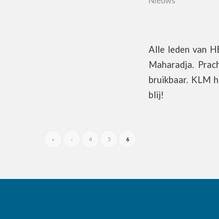
Nieuws
Alle leden van H
Maharadja. Prach
bruikbaar. KLM h
blij!
«
‹
4
5
6