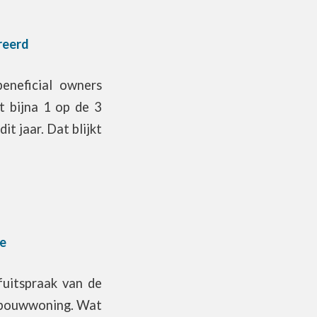
treerd
beneficial owners
t bijna 1 op de 3
t jaar. Dat blijkt
e
fuitspraak van de
uwbouwwoning. Wat