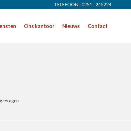
TELEFOON : 0251 - 245224
ensten
Ons kantoor
Nieuws
Contact
jgedragen.