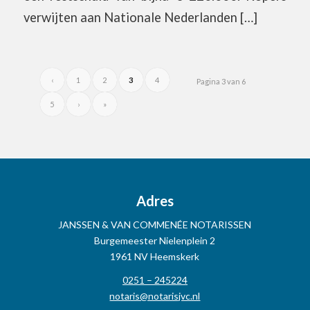
verwijten aan Nationale Nederlanden […]
‹
1
2
3
4
Pagina 3 van 6
5
›
»
Adres
JANSSEN & VAN COMMENÉE NOTARISSEN
Burgemeester Nielenplein 2
1961 NV Heemskerk
0251 – 245224
notaris@notarisjvc.nl